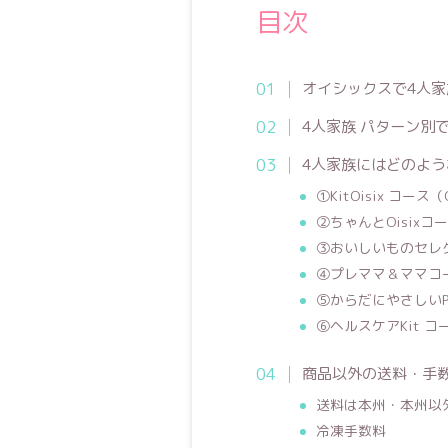
目次
オイシックスで4人家
4人家族 パターン別
4人家族にはどのよ
①KitOisix コー
②ちゃんとOisix
③おいしいものセレ
④プレママ＆ママコ
⑤からだにやさしいPla
⑥ヘルスケアKit コ
商品以外の送料・手
送料は本州・本州以
冷凍手数料