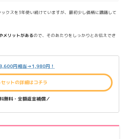
シックスを3年使い続けていますが、最初少し価格に躊躇して
やメリットがある
ので、そのあたりをしっかりとお伝えでき
,600円相当→1,980円！
しセットの詳細はコチラ
料無料・全額返金補償／