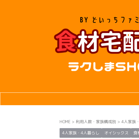
HOME
>
利用人数・家族構成別
>
4人家族
4人家族・4人暮らし
オイシックス
食