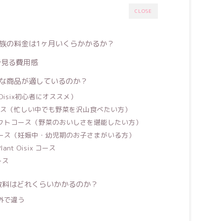
CLOSE
族の料金は1ヶ月いくらかかるか？
で見る費用感
うな商品が適しているのか？
ス（Oisix初心者にオススメ）
コース（忙しい中でも野菜を沢山食べたい方）
クトコース（野菜のおいしさを堪能したい方）
ース（妊娠中・幼児期のお子さまがいる方）
nt Oisix コース
ース
数料はどれくらいかかるのか？
外で違う