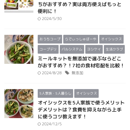
ちがおすすめ？実は両方使えばもっと
便利に！
2024/5/30
おうちコープ
らでぃっしゅぼーや
オイシックス
コープデリ
パルシステム
ヨシケイ
生活クラブ
ミールキットを無添加で選ぶならどこ
がおすすめ？！7社の食材宅配を比較！
2024/8/28
無添加
5人家族・5人暮らし
オイシックス
オイシックスを5人家族で使うメリット
デメリットは？食費を抑えながら上手
に使うコツ教えます！
2024/12/5